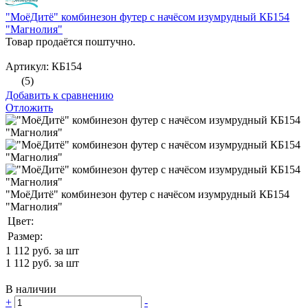
"МоёДитё" комбинезон футер с начёсом изумрудный КБ154
"Магнолия"
Товар продаётся поштучно.
Артикул: КБ154
(5)
Добавить к сравнению
Отложить
"МоёДитё" комбинезон футер с начёсом изумрудный КБ154
"Магнолия"
Цвет:
Размер:
1 112
руб. за шт
1 112
руб. за шт
В наличии
+
-