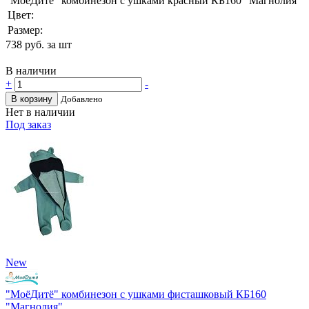
"МоёДитё" комбинезон с ушками красный КБ160 "Магнолия"
Цвет:
Размер:
738
руб. за шт
В наличии
+
-
В корзину
Добавлено
Нет в наличии
Под заказ
New
"МоёДитё" комбинезон с ушками фисташковый КБ160
"Магнолия"