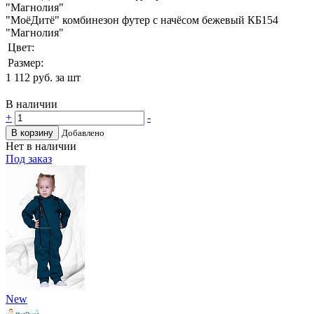
"МоёДитё" комбинезон футер с начёсом бежевый КБ154
"Магнолия"
Цвет:
Размер:
1 112
руб. за шт
В наличии
+
-
В корзину
Добавлено
Нет в наличии
Под заказ
New