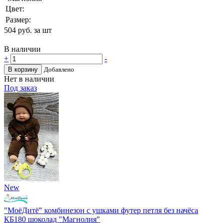
Цвет:
Размер:
504
руб. за шт
В наличии
+
-
В корзину
Добавлено
Нет в наличии
Под заказ
New
"МоёДитё" комбинезон с ушками футер петля без начёса
КБ180 шоколад "Магнолия"