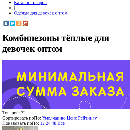
Каталог товаров
|
Одежда для девочек оптом
Комбинезоны тёплые для
девочек оптом
Товаров:
72
Сортировать по
По
:
Умолчанию
Цене
Рейтингу
Показывать по
По
:
12
24
48
Все