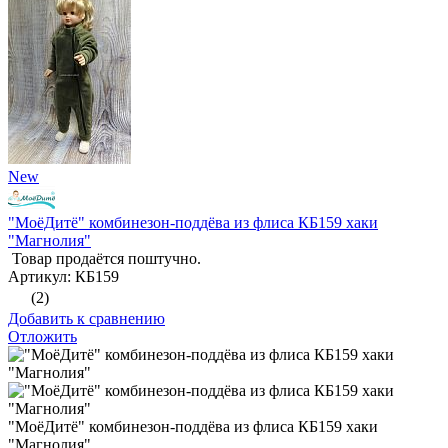
New
"МоёДитё" комбинезон-поддёва из флиса КБ159 хаки
"Магнолия"
Товар продаётся поштучно.
Артикул: КБ159
(2)
Добавить к сравнению
Отложить
"МоёДитё" комбинезон-поддёва из флиса КБ159 хаки
"Магнолия"