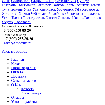
Сочи
Ставрополь
Старый Оскол
Стерлитамак
Сургут
Сызрань
Сыктывкар
Таганрог
Тамбов
Тверь
Тольятти
Томск
Тула
Тюмень
Улан-Удэ
Ульяновск
Уссурийск
Уфа
Хабаровск
Хасавюрт
Химки
Чебоксары
Челябинск
Череповец
Черкесск
Чита
Шахты
Электросталь
Элиста
Энгельс
Южно-Сахалинск
Якутск
Ярославль
Подольску
Бесплатный звонок по
8 (800) 550-89-20
Viber, WhatsApp
+7 (999) 767-89-20
zakaz@moedite.ru
Заказать звонок
Главная
Каталог
Производители
Оплата
Доставка
Сетка размеров
О Компании
Новости
О нас пишут
Отзывы
Условия работы