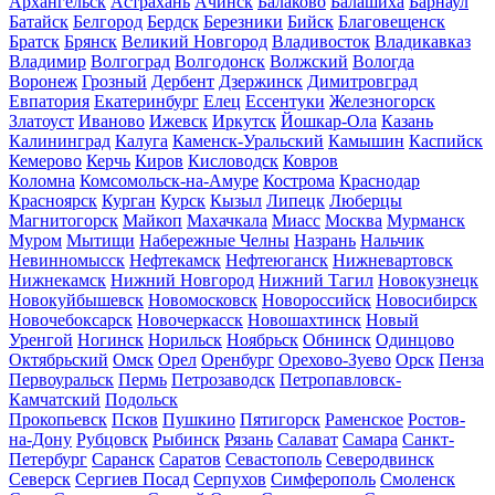
Архангельск
Астрахань
Ачинск
Балаково
Балашиха
Барнаул
Батайск
Белгород
Бердск
Березники
Бийск
Благовещенск
Братск
Брянск
Великий Новгород
Владивосток
Владикавказ
Владимир
Волгоград
Волгодонск
Волжский
Вологда
Воронеж
Грозный
Дербент
Дзержинск
Димитровград
Евпатория
Екатеринбург
Елец
Ессентуки
Железногорск
Златоуст
Иваново
Ижевск
Иркутск
Йошкар-Ола
Казань
Калининград
Калуга
Каменск-Уральский
Камышин
Каспийск
Кемерово
Керчь
Киров
Кисловодск
Ковров
Коломна
Комсомольск-на-Амуре
Кострома
Краснодар
Красноярск
Курган
Курск
Кызыл
Липецк
Люберцы
Магнитогорск
Майкоп
Махачкала
Миасс
Москва
Мурманск
Муром
Мытищи
Набережные Челны
Назрань
Нальчик
Невинномысск
Нефтекамск
Нефтеюганск
Нижневартовск
Нижнекамск
Нижний Новгород
Нижний Тагил
Новокузнецк
Новокуйбышевск
Новомосковск
Новороссийск
Новосибирск
Новочебоксарск
Новочеркасск
Новошахтинск
Новый
Уренгой
Ногинск
Норильск
Ноябрьск
Обнинск
Одинцово
Октябрьский
Омск
Орел
Оренбург
Орехово-Зуево
Орск
Пенза
Первоуральск
Пермь
Петрозаводск
Петропавловск-
Камчатский
Подольск
Прокопьевск
Псков
Пушкино
Пятигорск
Раменское
Ростов-
на-Дону
Рубцовск
Рыбинск
Рязань
Салават
Самара
Санкт-
Петербург
Саранск
Саратов
Севастополь
Северодвинск
Северск
Сергиев Посад
Серпухов
Симферополь
Смоленск