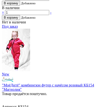
В корзину
Добавлено
В наличии
+
-
В корзину
Добавлено
Нет в наличии
Под заказ
New
"МоёДитё" комбинезон футер с начёсом розовый КБ154
"Магнолия"
Товар продаётся поштучно.
Артикул: КБ154